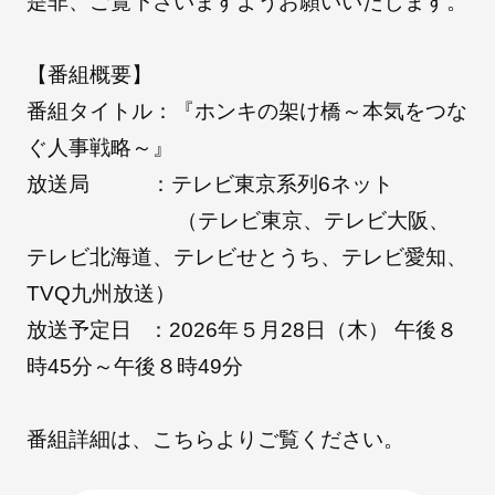
是非、ご覧下さいますようお願いいたします。
【番組概要】
朝日インテックとは
番組タイトル：『ホンキの架け橋～本気をつな
ぐ人事戦略～』
医療関係の皆さまへ
放送局 ：テレビ東京系列6ネット
（テレビ東京、テレビ大阪、
メディア情報
テレビ北海道、テレビせとうち、テレビ愛知、
TVQ九州放送）
放送予定日 ：2026年５月28日（木） 午後８
お問い合わせ
時45分～午後８時49分
番組詳細は、
こちら
よりご覧ください。