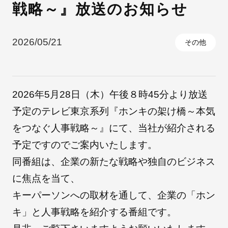
戦略～』放送のお知らせ
採用情報
2026/05/21
その他
2026年5月28日（木）午後８時45分より放送
予定のテレビ東京系列『ホンキの架け橋～本気
をつなぐ人事戦略～』にて、当社が紹介される
予定ですのでご案内いたします。
自社ブランド製品
医療機器・医療部材・産業部材
同番組は、企業の新たな戦略や独自のビジネス
に焦点を当て、
やさしくわかる病気と治療
キーパーソンへの取材を通して、企業の「ホン
キ」と人事戦略を紹介する番組です。
ニュースリリース