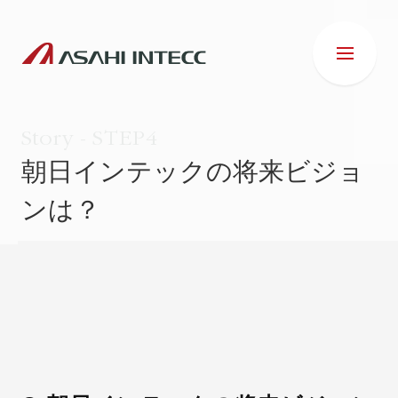
Story - STEP4
朝日インテックの将来ビジョ
ンは？
会社情報
IR情報
事業紹介
ESG