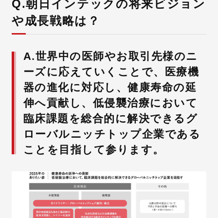
Q.朝日インテックの将来ビジョン
や成長戦略は？
採用情報
A.世界中の医師やお取引先様のニ
ーズに応えていくことで、医療機
器の進化に対応し、健康寿命の延
伸へ貢献し、低侵襲治療において
臨床課題を総合的に解決できるグ
ローバルニッチトップ企業である
ことを目指して参ります。
自社ブランド製品
医療機器・医療部材・産業部材
やさしくわかる病気と治療
ニュースリリース