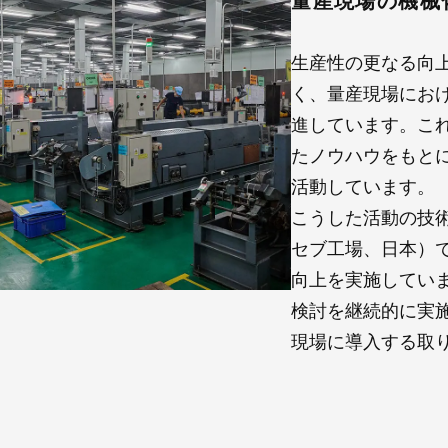
量産現場の機械
生産性の更なる向
く、量産現場にお
進しています。こ
たノウハウをもと
活動しています。
こうした活動の技
セブ工場、日本）
向上を実施していま
検討を継続的に実
現場に導入する取