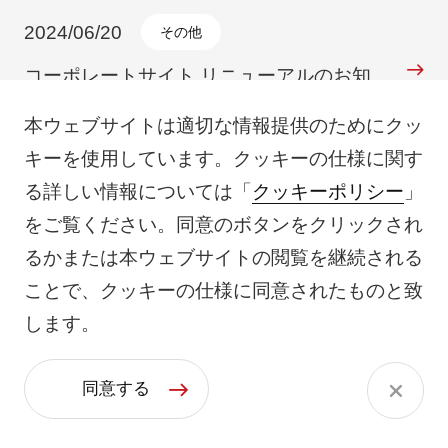
2024/06/20
その他
コーポレートサイト リニューアルのお知
らせ
本ウェブサイトは適切な情報提供のためにクッ
キーを使用しています。クッキーの仕様に関す
る詳しい情報については「
クッキーポリシー
」
2024/06/17
IR
をご覧ください。同意のボタンをクリックされ
配当方針の変更に関するお知らせ
るかまたは本ウェブサイトの閲覧を継続される
ことで、クッキーの仕様に同意されたものと致
します。
2024/05/15
IR
2024年6月期第3四半期「決算短信」及び
同意する
「決算説明資料」について