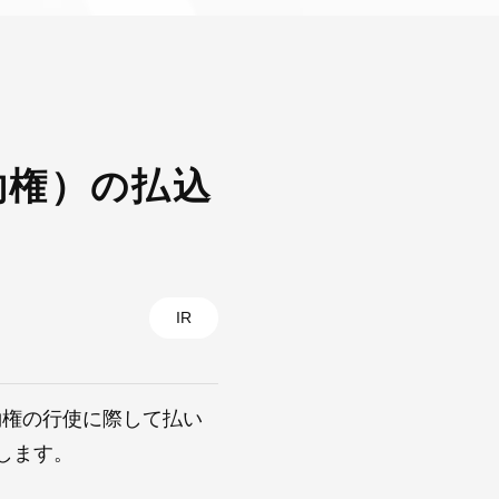
約権）の払込
IR
予約権の行使に際して払い
します。