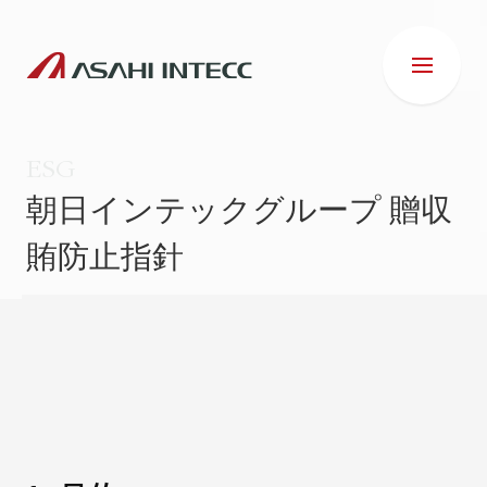
ESG
朝日インテックグループ 贈収
賄防止指針
会社情報
IR情報
事業紹介
ESG