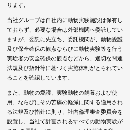
ります。
当社グループは自社内に動物実験施設は保有し
朝日インテックとは
ておらず、必要な場合は外部機関へ委託してい
ますが、委託に先立ち、委託機関が、動物愛護
医療関係の皆さまへ
及び保全確保の観点ならびに動物実験等を行う
実験者の安全確保の観点などから、適切な関連
メディア情報
法規及び指針等に基づく実施体制がとられてい
ることを確認しています。
お問い合わせ
また、動物の愛護、実験動物の飼養および使
用、ならびにその苦痛の軽減に関する適用され
る法規及び指針に則り、社内倫理審査委員会を
設置し、当社で計画されるすべての動物実験が