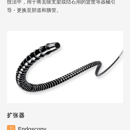
技法中，用于将去除支架或结石用的篮筐等器械引
导・更换至胆道和胰管。
扩张器
Endoscopy